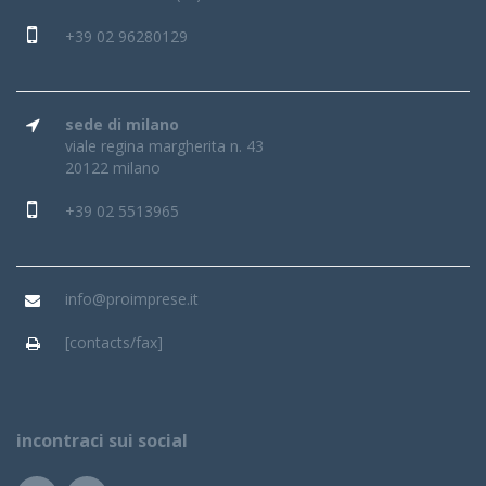
+39 02 96280129
sede di milano
viale regina margherita n. 43
20122 milano
+39 02 5513965
info@proimprese.it
[contacts/fax]
incontraci sui social